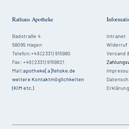
Rathaus Apotheke
Informati
Badstraße 4
Intranet
58095 Hagen
Widerruf
Telefon:+49 (2331) 915980
Versand 
Fax: +49 (2331) 9159821
Zahlungs
Mail:
apotheke[a]fehske.de
Impress
weitere Kontaktmöglichkeiten
Datensch
(KIM etc.)
Erklärung